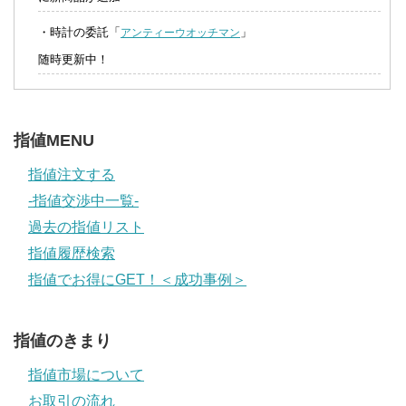
・時計の委託「
」
アンティーウオッチマン
随時更新中！
指値MENU
指値注文する
-指値交渉中一覧-
過去の指値リスト
指値履歴検索
指値でお得にGET！＜成功事例＞
指値のきまり
指値市場について
お取引の流れ