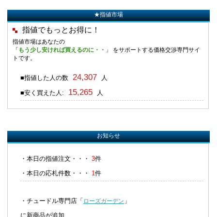
★指値市場
指値でもっとお得に！
指値市場はあなたの
「
もう少し安ければ買えるのに・・
」 をサポートする価格交渉専門サイ
トです。
24,307
■指値した人の数
人
15,265
■安く買えた人:
人
お知らせ
・本日の指値注文・・・
3
件
・本日の応札件数・・・
1
件
・チュードル専門店「
」
ローズガーデン
に新商品が追加