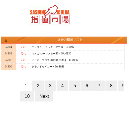
過去の指値リスト
24304
応札
ディズニー ミッキーマウス・C-0097
24302
応札
オメガ シーマスター30・OA-0130
24301
応札
ミッキーマウス 赤秒針 手巻き・C-0096
24300
応札
グランドセイコー・JA-3621
1
2
3
4
5
6
7
8
9
10
Next