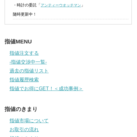
・時計の委託「
」
アンティーウオッチマン
随時更新中！
指値MENU
指値注文する
-指値交渉中一覧-
過去の指値リスト
指値履歴検索
指値でお得にGET！＜成功事例＞
指値のきまり
指値市場について
お取引の流れ