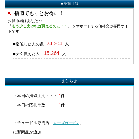
★指値市場
指値でもっとお得に！
指値市場はあなたの
「
もう少し安ければ買えるのに・・
」 をサポートする価格交渉専門サイ
トです。
24,304
■指値した人の数
人
15,264
■安く買えた人:
人
お知らせ
・本日の指値注文・・・
1
件
・本日の応札件数・・・
1
件
・チュードル専門店「
」
ローズガーデン
に新商品が追加