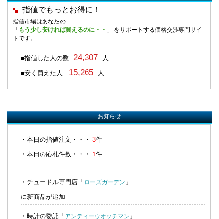
指値でもっとお得に！
指値市場はあなたの
「
もう少し安ければ買えるのに・・
」 をサポートする価格交渉専門サイ
トです。
24,307
■指値した人の数
人
15,265
■安く買えた人:
人
お知らせ
・本日の指値注文・・・
3
件
・本日の応札件数・・・
1
件
・チュードル専門店「
」
ローズガーデン
に新商品が追加
・時計の委託「
」
アンティーウオッチマン