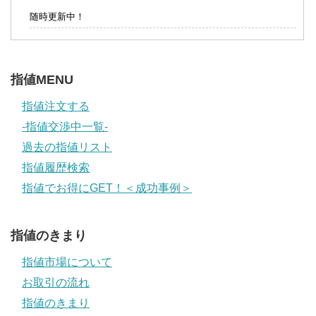
随時更新中！
指値MENU
指値注文する
-指値交渉中一覧-
過去の指値リスト
指値履歴検索
指値でお得にGET！＜成功事例＞
指値のきまり
指値市場について
お取引の流れ
指値のきまり